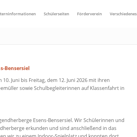
lterninformationen
Schülerseiten
Förderverein
Verschiedenes
s-Bensersiel
0. Juni bis Freitag, dem 12. Juni 2026 mit ihren
müller sowie Schulbegleiterinnen auf Klassenfahrt in
ugendherberge Esens-Bensersiel. Wir Schülerinnen und
ndherberge erkunden und sind anschließend in das
 wir zu einem Indoor-Spielplatz und konnten dort