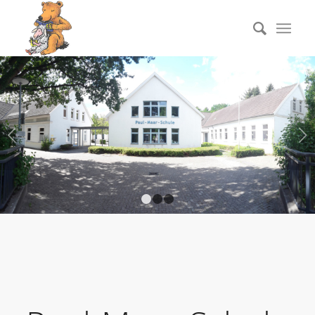
Weiter
1
2
3