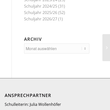
Schuljahr 2024/25
(31)
Schuljahr 2025/26
(52)
Schuljahr 2026/27
(1)
ARCHIV
El
ANSPRECHPARTNER
Schulleiterin: Julia Wollenhöfer